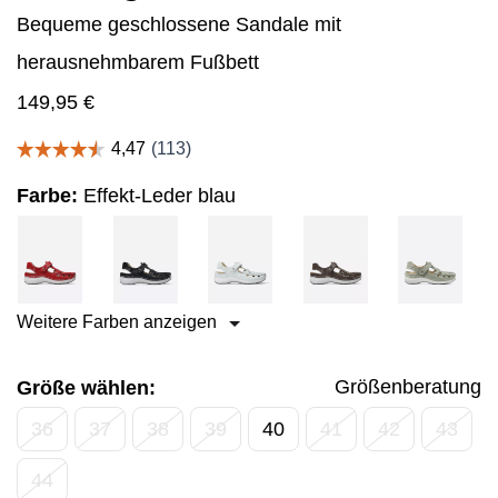
Bequeme geschlossene Sandale mit
herausnehmbarem Fußbett
149,95
€
Farbe:
Effekt-Leder blau
Weitere Farben anzeigen
Größenberatung
Größe wählen:
36
37
38
39
40
41
42
43
44