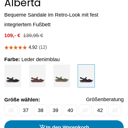
Alberta
Bequeme Sandale im Retro-Look mit fest
integriertem Fußbett
109,-
€
139,95
€
Farbe:
Leder denimblau
Größenberatung
Größe wählen:
36
37
38
39
40
41
42
43
In den Warenkorb