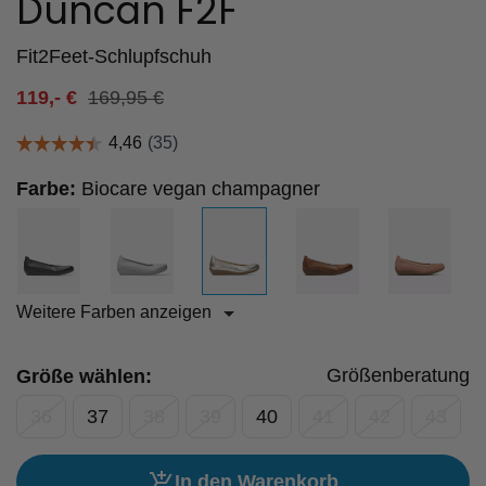
Duncan F2F
Fit2Feet-Schlupfschuh
119,-
€
169,95
€
Farbe:
Biocare vegan champagner
Weitere Farben anzeigen
Größenberatung
Größe wählen:
36
37
38
39
40
41
42
43
In den Warenkorb