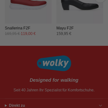
Snallerina F2F
Mayu F2F
169,95
€
119,00
€
159,95
€
Designed for walking
Seit 40 Jahren Ihr Spezialist für Komfortschuhe.
Direkt zu