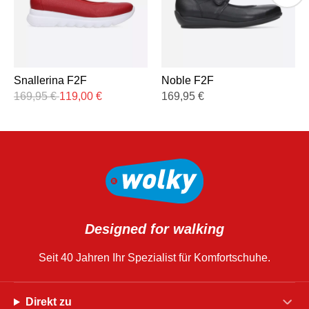
Snallerina F2F
Noble F2F
169,95
€
119,00
€
169,95
€
Designed for walking
Seit 40 Jahren Ihr Spezialist für Komfortschuhe.
Direkt zu