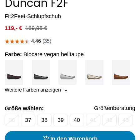
Duncan F2F
Fit2Feet-Schlupfschuh
119,-
€
169,95
€
Farbe:
Biocare vegan helltaupe
Weitere Farben anzeigen
Größenberatung
Größe wählen:
36
37
38
39
40
41
42
43
In den Warenkorb