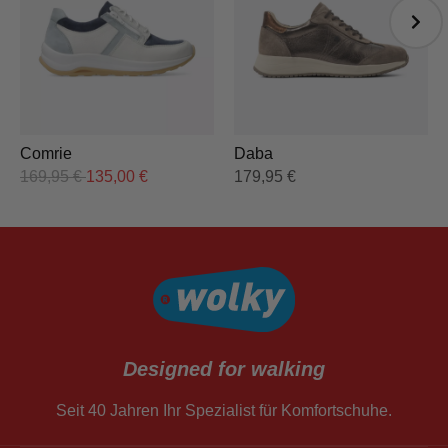
Comrie
Daba
169,95
€
135,00
€
179,95
€
Designed for walking
Seit 40 Jahren Ihr Spezialist für Komfortschuhe.