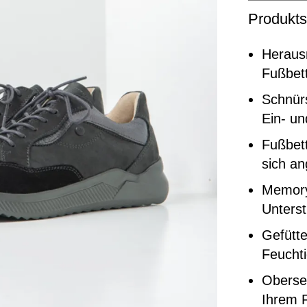
Produkts
Heraus
Fußbett
Schnür
Ein- un
Fußbett
sich a
Memory
Unters
Gefütte
Feuchti
Oberse
Ihrem F