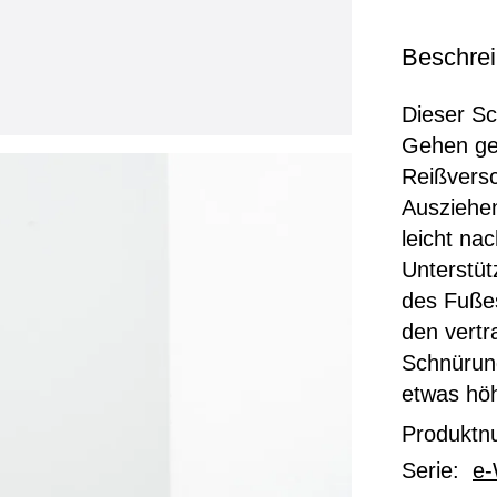
Beschre
Dieser Sc
Gehen ge
Reißvers
Ausziehen
leicht na
Unterstüt
des Fuße
den vertr
Schnürung
etwas hö
Produkt
Serie:
e-