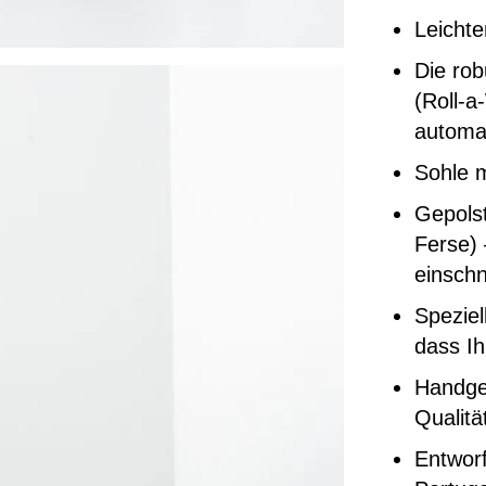
Leicht
Die ro
(Roll-a
automat
Sohle 
Gepolst
Ferse) 
einschn
Speziel
dass Ih
Handgef
Qualitä
Entworf