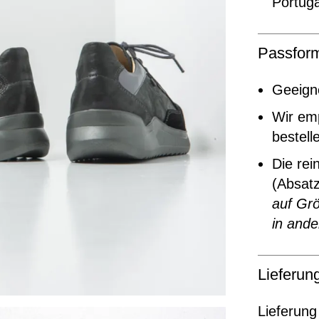
Portuga
Passfor
Geeigne
Wir em
bestell
Die rei
(Absat
auf Grö
in ande
Lieferu
Lieferung