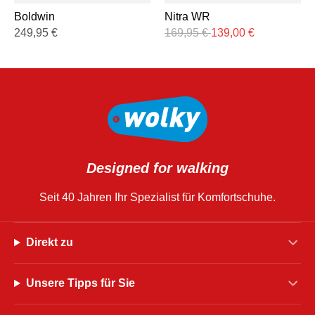
Boldwin
Nitra WR
249,95
€
169,95
€
139,00
€
Designed for walking
Seit 40 Jahren Ihr Spezialist für Komfortschuhe.
Direkt zu
Unsere Tipps für Sie