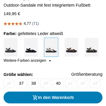
Outdoor-Sandale mit fest integriertem Fußbett
149,95
€
Farbe:
gefettetes Leder altweiß
Weitere Farben anzeigen
Größenberatung
Größe wählen:
36
37
38
39
40
41
42
43
In den Warenkorb