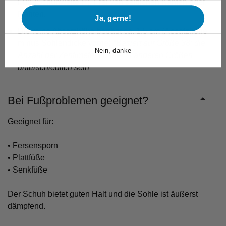
Fuß (Schuhweite H). Frei von seitlichen Kanten oder
Nähten.
Ja, gerne!
Die reine Absatzhöhe beträgt ca. 1,5 cm (Absatzhöhe
minus Sohlendicke vorne)
*Basiert auf Größe 38; die
Nein, danke
Anzahl der Zentimeter könnte in anderen Größen
unterschiedlich sein
Bei Fußproblemen geeignet?
Geeignet für:
• Fersensporn
• Plattfüße
• Senkfüße
Der Schuh bietet guten Halt und die Sohle ist äußerst
dämpfend.