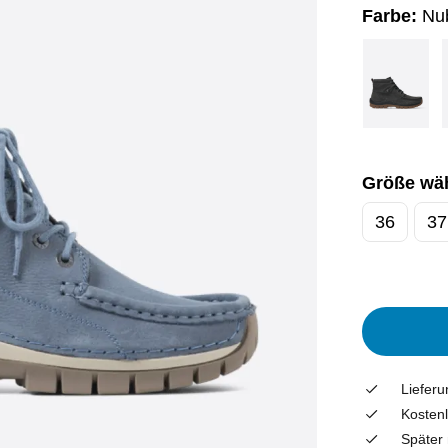
Farbe:
Nu
Größe wä
36
37
Liefer
Kostenl
Später 