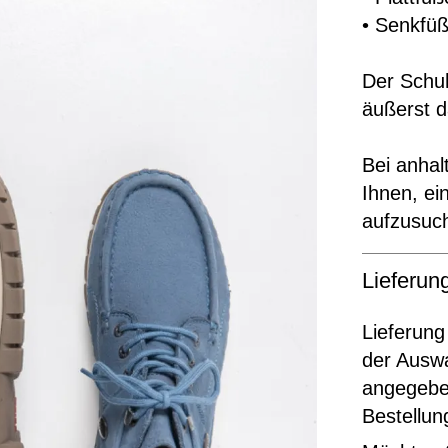
• Senkfü
Der Schuh
äußerst 
Bei anha
Ihnen, e
aufzusuc
Lieferu
Lieferung
der Ausw
angegeben
Bestellun