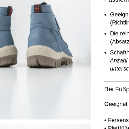
Geeigne
(Richtl
Die rei
(Absat
Schaft
Anzahl
untersc
Bei Fußp
Geeignet 
• Fersen
• Plattfüß