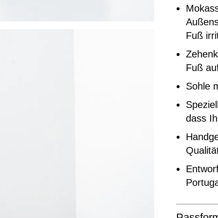
Mokass
Außense
Fuß irri
Zehenka
Fuß auf
Sohle 
Speziel
dass Ih
Handgef
Qualitä
Entworf
Portuga
Passfor