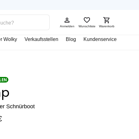
Anmelden
Wunschliste
Warenkorb
r Wolky
Verkaufsstellen
Blog
Kundenservice
LEN
mp
ter Schnürboot
€