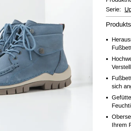
Serie:
U
Produkts
Heraus
Fußbett
Hochwer
Verstel
Fußbett
sich a
Gefütte
Feuchti
Oberse
Ihrem F