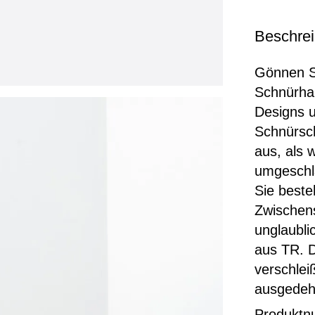
Beschre
Gönnen S
Schnürha
Designs u
Schnürsch
aus, als 
umgeschla
Sie beste
Zwischen
unglaubli
aus TR. 
verschlei
ausgedeh
Produkt