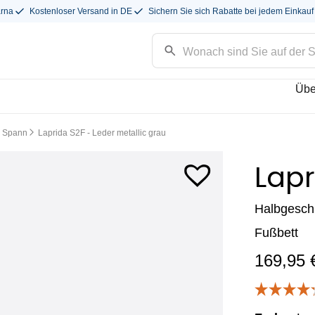
arna
Kostenloser Versand in DE
Sichern Sie sich Rabatte bei jedem Einkauf
Übe
n Spann
Laprida S2F - Leder metallic grau
Lapr
Halbgesch
Fußbett
169,95