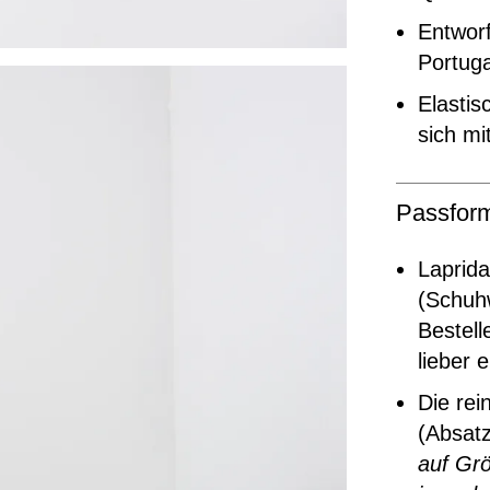
Entworf
Portuga
Elastis
sich mi
Passfor
Laprida
(Schuhw
Bestell
lieber 
Die rei
(Absat
auf Grö