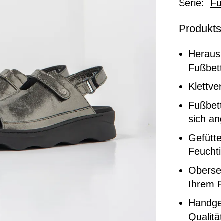
Serie:
Fu
Produkts
Heraus
Fußbett
Klettve
Fußbett
sich a
Gefütte
Feuchti
Oberse
Ihrem F
Handgef
Qualitä