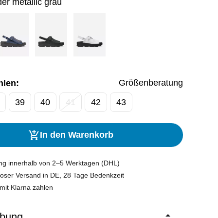
er metallic grau
Größenberatung
hlen:
39
40
41
42
43
In den Warenkorb
ung innerhalb von 2–5 Werktagen (DHL)
oser Versand in DE, 28 Tage Bedenkzeit
mit Klarna zahlen
ibung