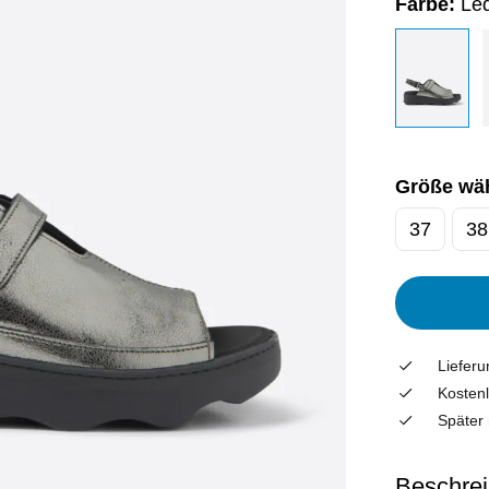
Farbe:
Led
Größe wä
37
38
Liefer
Kostenl
Später 
Beschre