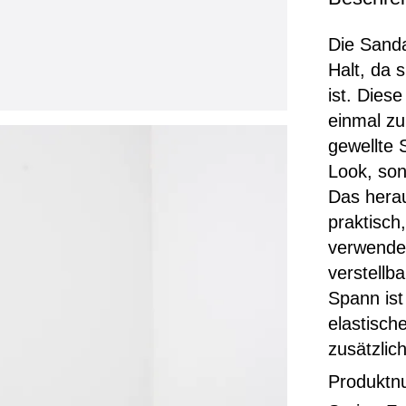
Die Sanda
Halt, da 
ist. Dies
einmal zu
gewellte 
Look, son
Das hera
praktisch
verwende
verstellb
Spann ist
elastisch
zusätzlic
Produkt