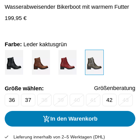
Wasserabweisender Bikerboot mit warmem Futter
199,95
€
Farbe:
Leder kaktusgrün
Größenberatung
Größe wählen:
36
37
38
39
40
41
42
43
In den Warenkorb
Lieferung innerhalb von 2–5 Werktagen (DHL)