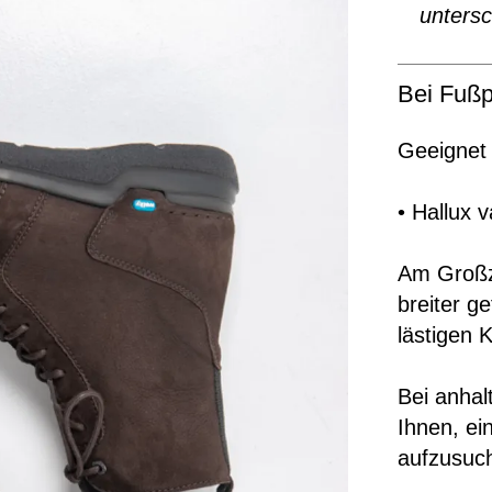
untersc
Bei Fußp
Geeignet 
• Hallux 
Am Großz
breiter g
lästigen 
Bei anha
Ihnen, e
aufzusuc