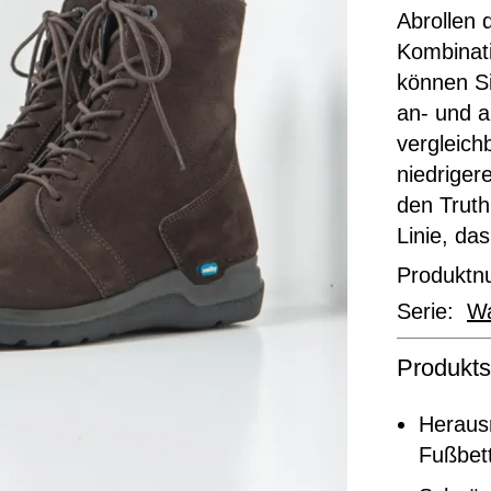
Abrollen 
Kombinat
können S
an- und a
vergleich
niedriger
den Truth
Linie, das
Produkt
Serie:
Wa
Produkts
Heraus
Fußbett