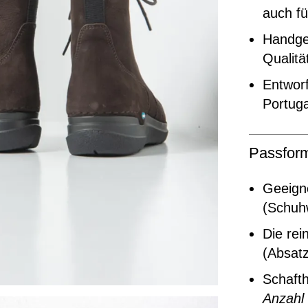
auch fü
Handgef
Qualitä
Entworf
Portuga
Passfor
Geeigne
(Schuhw
Die rei
(Absat
Schaft
Anzahl