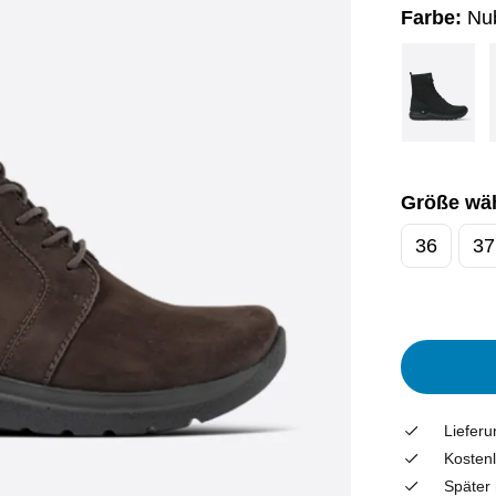
Farbe:
Nu
Größe wä
36
37
Liefer
Kostenl
Später 