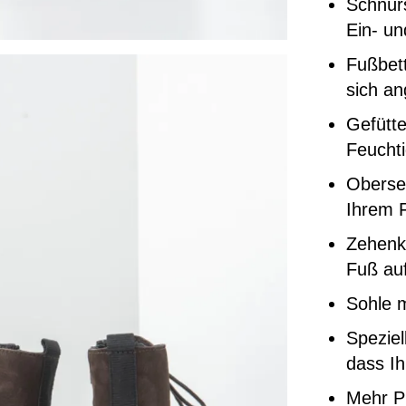
Schnür
Ein- un
Fußbett
sich a
Gefütte
Feuchti
Oberse
Ihrem F
Zehenka
Fuß auf
Sohle 
Speziel
dass Ih
Mehr P