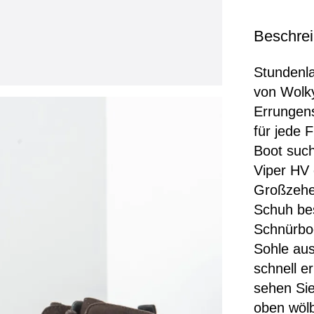
Beschre
Stundenl
von Wolky
Errungens
für jede 
Boot such
Viper HV
Großzehen
Schuh bes
Schnürboo
Sohle aus
schnell 
sehen Sie
oben wölb