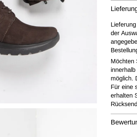
Lieferu
Lieferung
der Ausw
angegeben
Bestellun
Möchten S
innerhalb
möglich. 
Für eine 
erhalten 
Rücksende
Bewertu