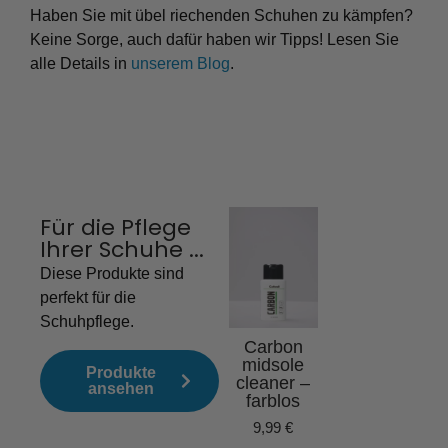
Haben Sie mit übel riechenden Schuhen zu kämpfen?
Keine Sorge, auch dafür haben wir Tipps! Lesen Sie
alle Details in
unserem Blog
.
Für die Pflege
Ihrer Schuhe ...
Carbon
Sne
Gold tube
Whi
Diese Produkte sind
10
perfekt für die
10,99
€
9,
Schuhpflege.
Carbon
midsole
Produkte
cleaner –
ansehen
farblos
9,99
€