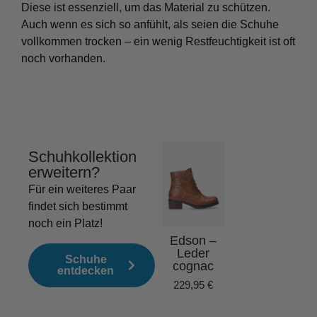
Diese ist essenziell, um das Material zu schützen.
Auch wenn es sich so anfühlt, als seien die Schuhe
vollkommen trocken – ein wenig Restfeuchtigkeit ist oft
noch vorhanden.
Schuhkollektion
erweitern?
Edson –
Hol
Nubuklede
D
Für ein weiteres Paar
r schwarz
Le
findet sich bestimmt
met
229,95
€
noch ein Platz!
sch
Edson –
159
Leder
Schuhe
cognac
entdecken
229,95
€