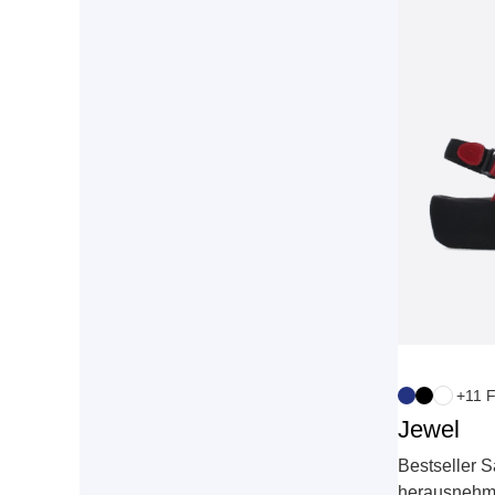
+11 
Jewel
Bestseller S
herausnehm