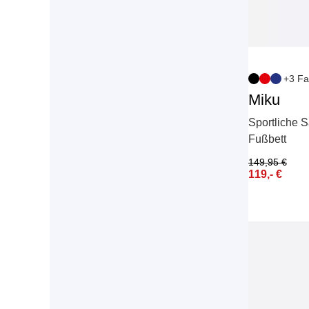
+3 Fa
Miku
Sportliche S
Fußbett
149,95
€
119,-
€