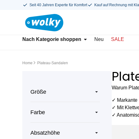
Seit 40 Jahren Experte für Komfort
Kauf auf Rechnung mit Kl
Nach Kategorie shoppen
Neu
SALE
Home
Plateau-Sandalen
Pla
Warum Plate
Größe
✓ Markante
✓ Mit Klett
Farbe
✓ Anatomisc
Absatzhöhe