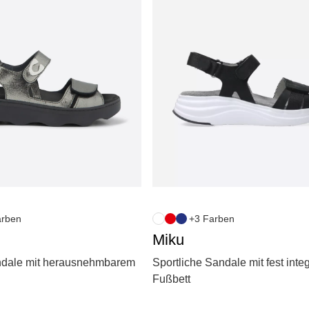
arben
+3 Farben
Miku
andale mit herausnehmbarem
Sportliche Sandale mit fest inte
Fußbett