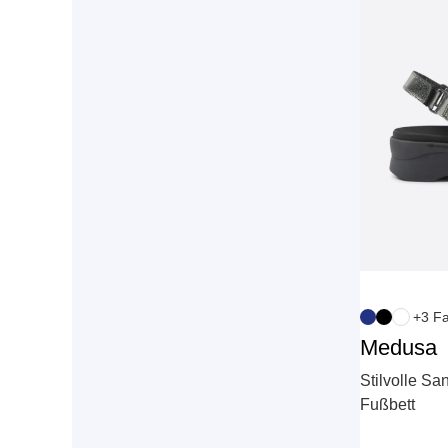
+3 F
Medusa
Stilvolle S
Fußbett