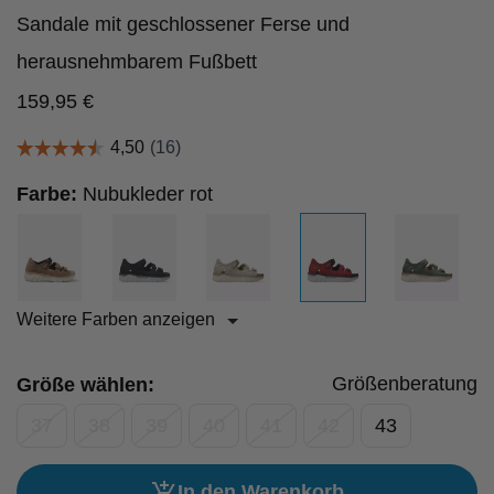
Sandale mit geschlossener Ferse und
herausnehmbarem Fußbett
159,95
€
Farbe:
Nubukleder rot
Weitere Farben anzeigen
Größenberatung
Größe wählen:
37
38
39
40
41
42
43
In den Warenkorb