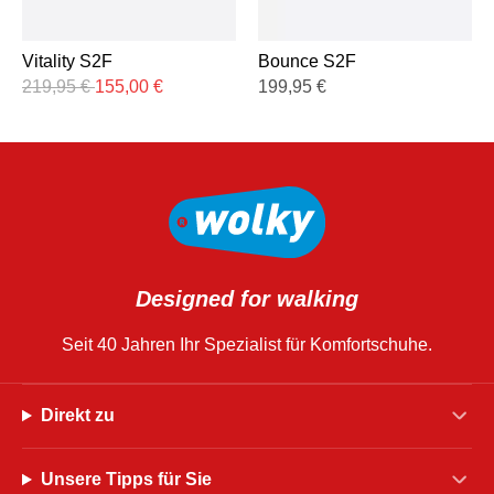
Vitality S2F
Bounce S2F
219,95
€
155,00
€
199,95
€
Designed for walking
Seit 40 Jahren Ihr Spezialist für Komfortschuhe.
Direkt zu
Unsere Tipps für Sie