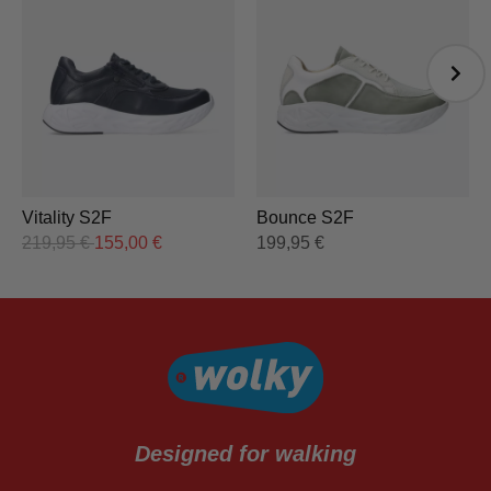
Vitality S2F
Bounce S2F
219,95
€
155,00
€
199,95
€
Designed for walking