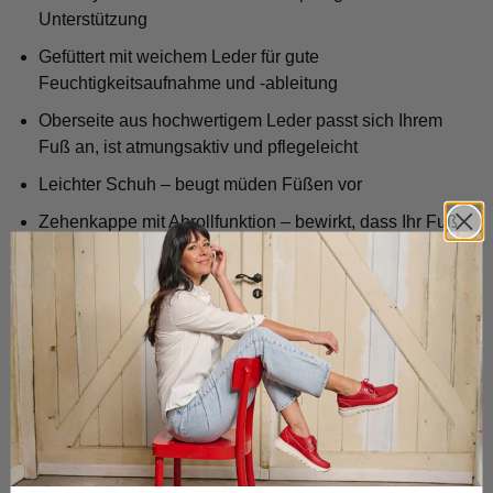
Unterstützung
Gefüttert mit weichem Leder für gute
Feuchtigkeitsaufnahme und -ableitung
Oberseite aus hochwertigem Leder passt sich Ihrem
Fuß an, ist atmungsaktiv und pflegeleicht
Leichter Schuh – beugt müden Füßen vor
Zehenkappe mit Abrollfunktion – bewirkt, dass Ihr Fuß
auf die richtige Weise abrollt
Sohle mit guter Dämpfung – fängt Stöße ab
Gepolsterter Rand (eine Art Kissen für Ihre Ferse) –
verhindert, dass der Rand in Ihre Haut einschneidet
Speziell entwickelte Fersenkappe – verhindert, dass
Ihre Ferse herausrutscht
Handgefertigt durch unsere Fachleute – höchste
Qualität garantiert