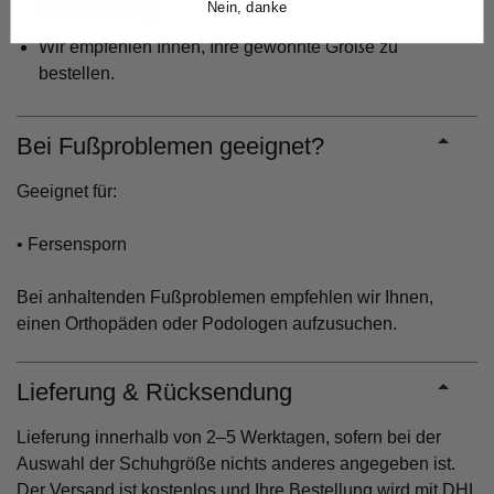
Nein, danke
Schuhweite H)
Wir empfehlen Ihnen, Ihre gewohnte Größe zu
bestellen.
Bei Fußproblemen geeignet?
Geeignet für:
• Fersensporn
Bei anhaltenden Fußproblemen empfehlen wir Ihnen,
einen Orthopäden oder Podologen aufzusuchen.
Lieferung & Rücksendung
Lieferung innerhalb von 2–5 Werktagen, sofern bei der
Auswahl der Schuhgröße nichts anderes angegeben ist.
Der Versand ist kostenlos und Ihre Bestellung wird mit DHL