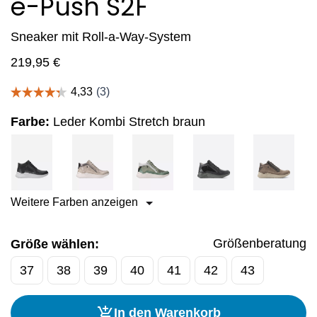
e-Push S2F
Sneaker mit Roll-a-Way-System
219,95
€
Farbe:
Leder Kombi Stretch braun
Weitere Farben anzeigen
Größenberatung
Größe wählen:
37
38
39
40
41
42
43
In den Warenkorb