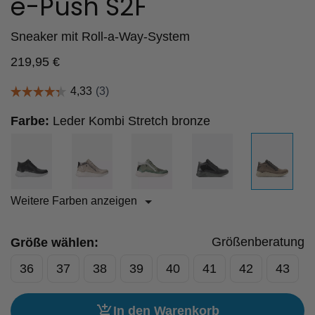
e-Push S2F
Sneaker mit Roll-a-Way-System
219,95
€
Farbe:
Leder Kombi Stretch bronze
Weitere Farben anzeigen
Größenberatung
Größe wählen:
36
37
38
39
40
41
42
43
In den Warenkorb