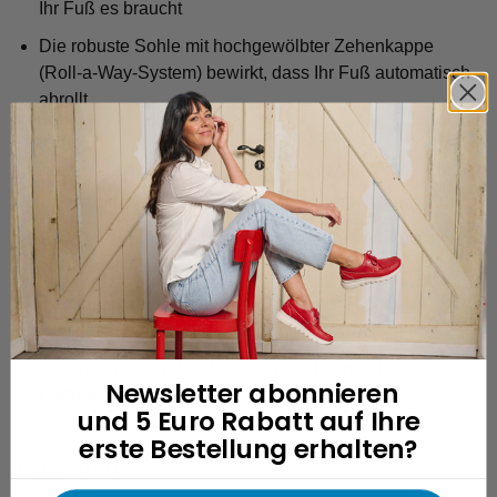
Ihr Fuß es braucht
Die robuste Sohle mit hochgewölbter Zehenkappe
(Roll-a-Way-System) bewirkt, dass Ihr Fuß automatisch
abrollt
Sohle mit guter Dämpfung – fängt Stöße ab
Gepolsterter Rand (eine Art Kissen für Ihre Ferse) –
verhindert, dass der Rand in Ihre Haut einschneidet
Speziell entwickelte Fersenkappe – verhindert, dass
Ihre Ferse herausrutscht
Handgefertigt durch unsere Fachleute – höchste
Qualität garantiert
Entworfen in den Niederlanden und hergestellt in
Newsletter abonnieren
Portugal
und 5 Euro Rabatt auf Ihre
erste Bestellung erhalten?
Passform