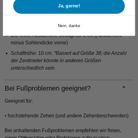
Ja, gerne!
Geeignet für durchschnittliche Füße (Weite G).
Wir empfehlen Ihnen, Ihre gewohnte Größe zu
bestellen.
Nein, danke
Die reine Absatzhöhe beträgt ca. 2 cm (Absatzhöhe
minus Sohlendicke vorne)
Schafthöhe: 10 cm.
*Basiert auf Größe 38; die Anzahl
der Zentimeter könnte in anderen Größen
unterschiedlich sein
Bei Fußproblemen geeignet?
Geeignet für:
• hochstehende Zehen (und andere Zehenbeschwerden)
Bei anhaltenden Fußproblemen empfehlen wir Ihnen,
einen Orthopäden oder Podologen aufzusuchen.