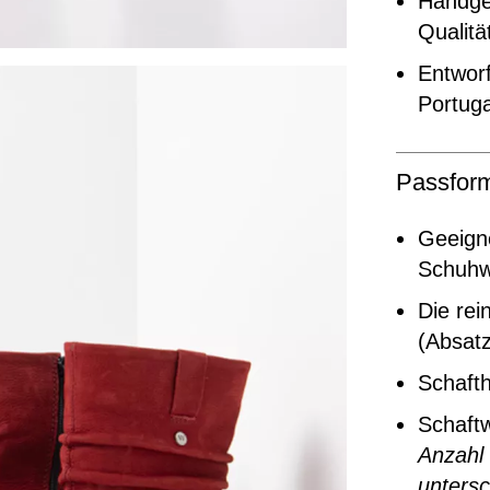
Handgef
Qualitä
Entworf
Portuga
Passfor
Geeigne
Schuhw
Die rei
(Absat
Schaft
Schaft
Anzahl
untersc