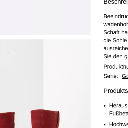
Beschre
Beeindruc
wadenhohe
Schaft ha
die Sohle 
ausreiche
Sie den g
Produkt
Serie:
G
Produkts
Heraus
Fußbett
Hochwe