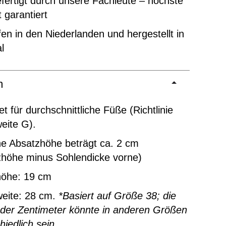
ertigt durch unsere Fachleute – höchste
t garantiert
en in den Niederlanden und hergestellt in
l
m
t für durchschnittliche Füße (Richtlinie
eite G).
ne Absatzhöhe beträgt ca. 2 cm
zhöhe minus Sohlendicke vorne)
höhe: 19 cm
weite: 28 cm.
*Basiert auf Größe 38; die
 der Zentimeter könnte in anderen Größen
hiedlich sein