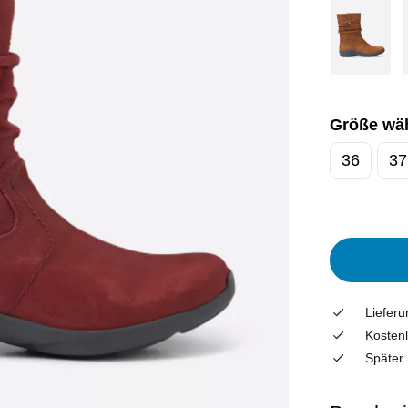
Größe wä
36
37
Liefer
Kostenl
Später 