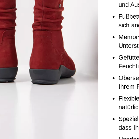
und Au
Fußbett
sich a
Memory
Unters
Gefütte
Feuchti
Oberse
Ihrem F
Flexibl
natürli
Speziel
dass Ih