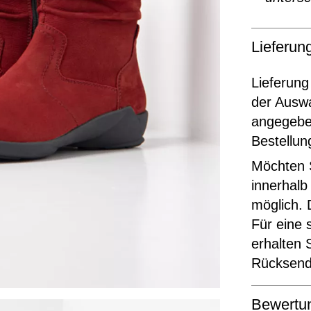
Lieferu
Lieferung
der Ausw
angegeben
Bestellun
Möchten S
innerhalb
möglich. 
Für eine 
erhalten 
Rücksende
Bewertu