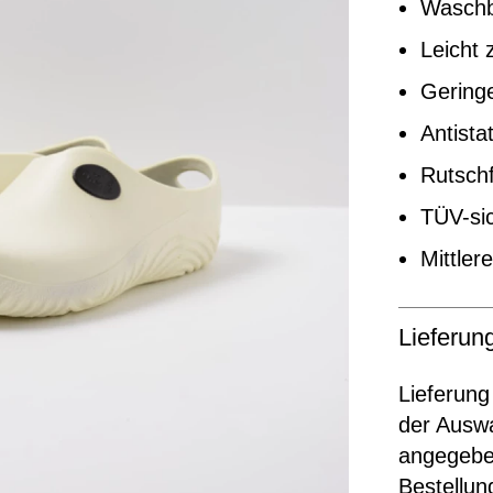
Waschb
Leicht 
Gering
Antista
Rutschf
TÜV-sic
Mittler
Lieferu
Lieferung
der Ausw
angegeben
Bestellun