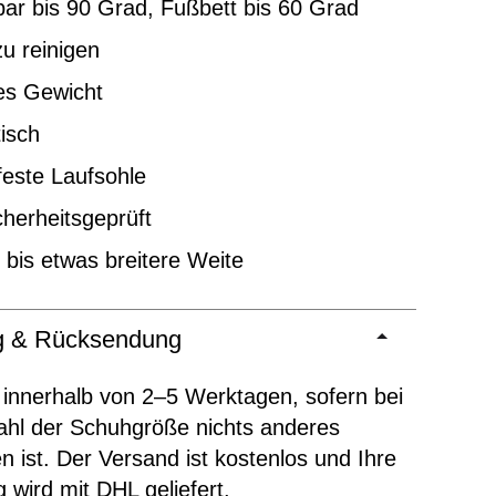
ar bis 90 Grad, Fußbett bis 60 Grad
zu reinigen
es Gewicht
tisch
este Laufsohle
herheitsgeprüft
e bis etwas breitere Weite
ng & Rücksendung
 innerhalb von 2–5 Werktagen, sofern bei
ahl der Schuhgröße nichts anderes
 ist. Der Versand ist kostenlos und Ihre
g wird mit DHL geliefert.