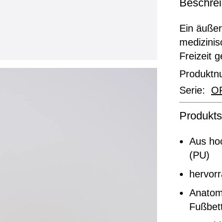
Beschre
Ein äußer
medizinis
Freizeit 
Produkt
Serie:
OP
Produkts
Aus ho
(PU)
hervor
Anatom
Fußbet