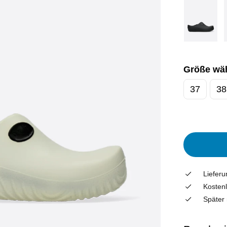
Größe wä
37
38
Liefer
Kostenl
Später 