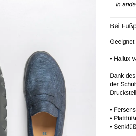
in ande
Bei Fußp
Geeignet 
• Hallux 
Dank des 
der Schu
Druckstel
• Fersen
• Plattfüß
• Senkfü