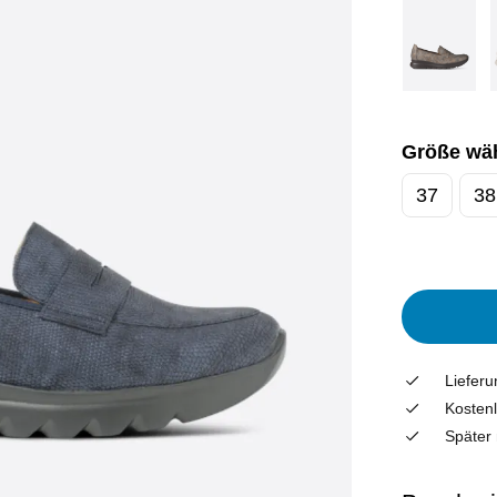
Größe wä
37
38
Liefer
Kostenl
Später 