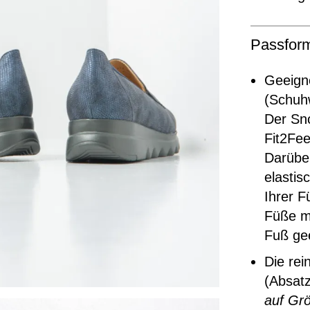
Passfor
Geeigne
(Schuhw
Der Sno
Fit2Fee
Darüber
elasti
Ihrer F
Füße mi
Fuß ge
Die rei
(Absatz
auf Grö