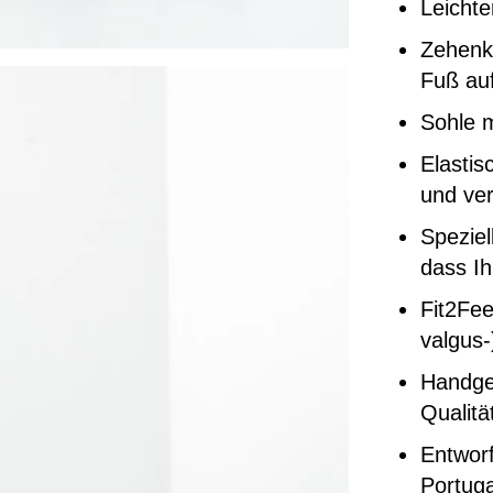
Leicht
Zehenka
Fuß auf
Sohle 
Elasti
und ver
Speziel
dass Ih
Fit2Fee
valgus-
Handgef
Qualitä
Entworf
Portuga