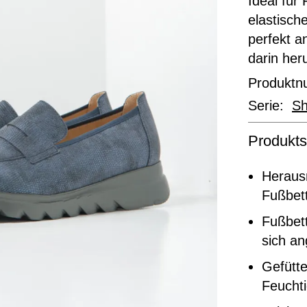
Ideal für
elastisch
perfekt a
darin her
Produkt
Serie:
Sh
Produkts
Heraus
Fußbett
Fußbett
sich a
Gefütte
Feuchti