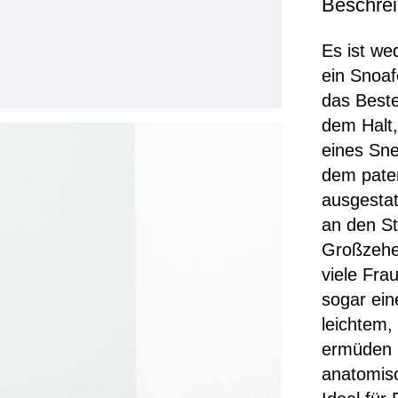
Beschre
Es ist we
ein Snoaf
das Beste
dem Halt
eines Sne
dem pate
ausgestat
an den St
Großzehe
viele Fra
sogar ein
leichtem
ermüden I
anatomis