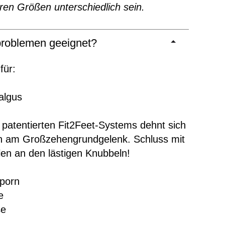
ren Größen unterschiedlich sein.
roblemen geeignet?
für:
valgus
patentierten Fit2Feet-Systems dehnt sich
h am Großzehengrundgelenk. Schluss mit
len an den lästigen Knubbeln!
sporn
e
ße