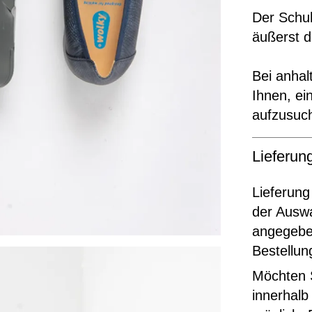
Der Schuh
äußerst 
Bei anha
Ihnen, e
aufzusuc
Lieferu
Lieferung
der Ausw
angegeben
Bestellun
Möchten S
innerhalb