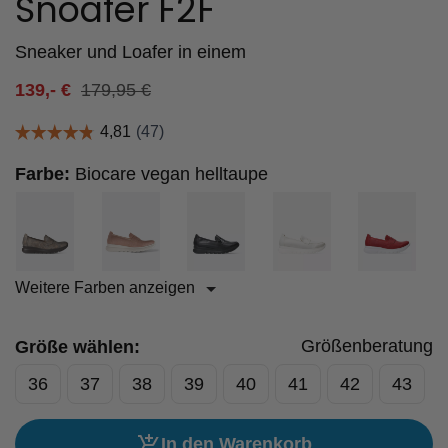
Snoafer F2F
Sneaker und Loafer in einem
139,-
€
179,95
€
Farbe:
Biocare vegan helltaupe
Weitere Farben anzeigen
Größenberatung
Größe wählen:
36
37
38
39
40
41
42
43
In den Warenkorb