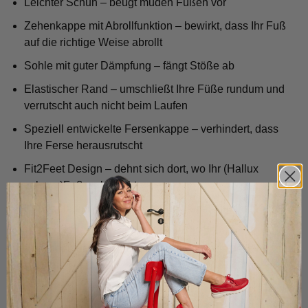
Leichter Schuh – beugt müden Füßen vor
Zehenkappe mit Abrollfunktion – bewirkt, dass Ihr Fuß
auf die richtige Weise abrollt
Sohle mit guter Dämpfung – fängt Stöße ab
Elastischer Rand – umschließt Ihre Füße rundum und
verrutscht auch nicht beim Laufen
Speziell entwickelte Fersenkappe – verhindert, dass
Ihre Ferse herausrutscht
Fit2Feet Design – dehnt sich dort, wo Ihr (Hallux
valgus-)Fuß es braucht
Handgefertigt durch unsere Fachleute – höchste
Qualität garantiert
Entworfen in den Niederlanden und hergestellt in
Portugal