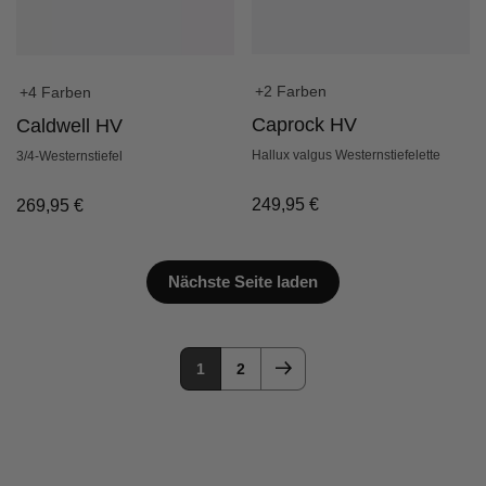
+2 Farben
+4 Farben
Caprock HV
Caldwell HV
Hallux valgus Westernstiefelette
3/4-Westernstiefel
249,95
€
269,95
€
Nächste Seite laden
1
2