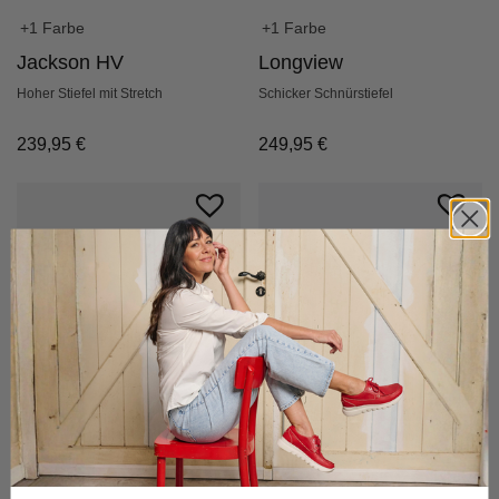
+1 Farbe
+1 Farbe
Longview
Jackson HV
Schicker Schnürstiefel
Hoher Stiefel mit Stretch
249,95
€
239,95
€