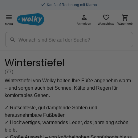
Kauf auf Rechnung mit Klarna
Anmelden
Wunschliste
Warenkorb
Menü
Winterstiefel
(77
)
Winterstiefel von Wolky halten Ihre Füße angenehm warm
– und sorgen auch bei Schnee, Kälte und Regen für
komfortables Gehen.
✓ Rutschfeste, gut dämpfende Sohlen und
herausnehmbare Fußbetten
✓ Hochwertiges, wärmendes Leder, das jahrelang schön
bleibt
✓ Große Auswahl – von knöchelhohen Schnürboots bis zu