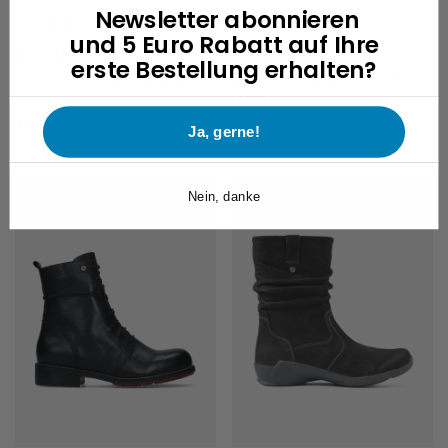
Newsletter abonnieren
+5 Farben
+1 Farbe
und 5 Euro Rabatt auf Ihre
Luna
Lubbock HV
erste Bestellung erhalten?
Wadenhoher Stiefel mit gerafftem
Hallux Valgus Cowboystiefelette
Schaft
199,95
€
Ja, gerne!
179,95
€
VORBESTELLEN
Nein, danke