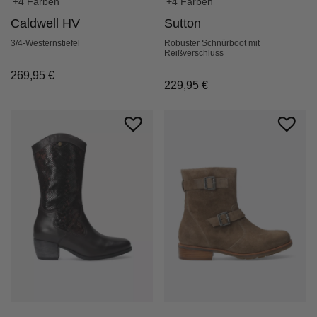
+4 Farben
+4 Farben
Caldwell HV
Sutton
3/4-Westernstiefel
Robuster Schnürboot mit
Reißverschluss
269,95
€
229,95
€