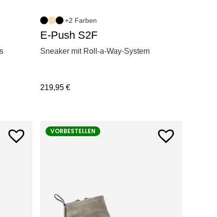
+2 Farben
E-Push S2F
s
Sneaker mit Roll-a-Way-System
219,95
€
VORBESTELLEN