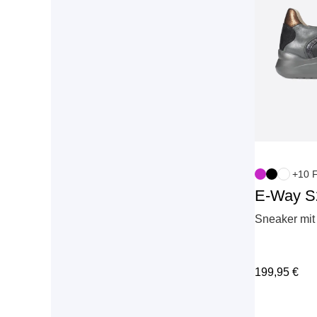
+10 
E-Way S
Sneaker mit 
199,95
€