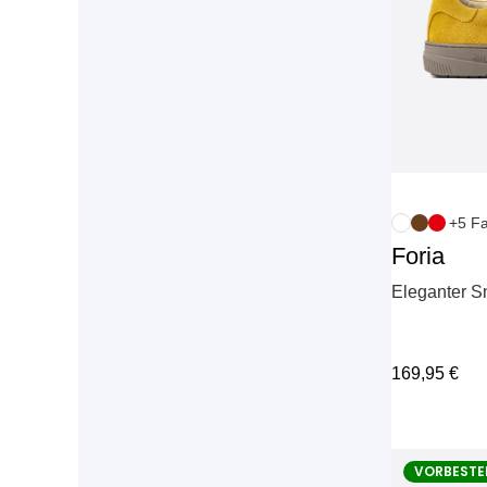
+5 F
Foria
Eleganter S
169,95
€
VORBESTE