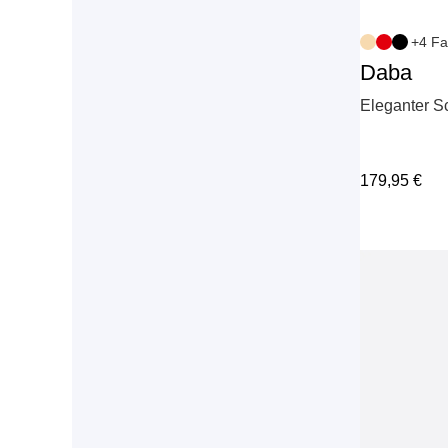
+4 Fa
Daba
Eleganter S
179,95
€