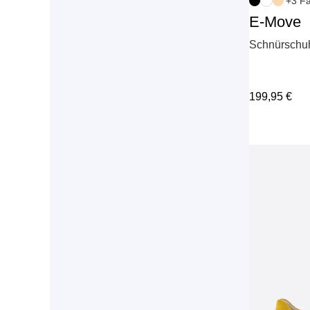
+3 F
E-Move
Schnürschuh
199,95
€