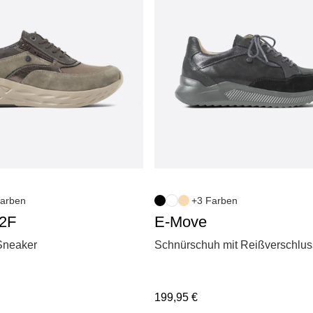
arben
+3 Farben
S2F
E-Move
 Sneaker
Schnürschuh mit Reißverschlus
199,95
€