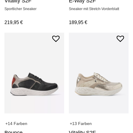
Vitality S2F
E-Way S2F
Sportlicher Sneaker
Sneaker mit Stretch-Vorderblatt
219,95
€
189,95
€
+14 Farben
+13 Farben
Bounce
Vitality S2F