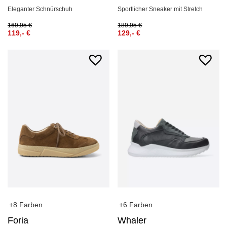
Eleganter Schnürschuh
Sportlicher Sneaker mit Stretch
169,95
€
189,95
€
119,-
€
129,-
€
+8 Farben
+6 Farben
Foria
Whaler