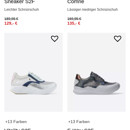
Sneaker S2F
Comrie
Leichter Schnürschuh
Lässiger niedriger Schnürschuh
189,95
€
169,95
€
129,-
€
135,-
€
+13 Farben
+13 Farben