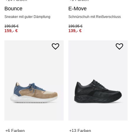
Bounce
E-Move
Sneaker mit guter Dämpfung
Schnürschuh mit Reißverschluss
199,95
€
199,95
€
159,-
€
139,-
€
+13 Farben
+6 Farben