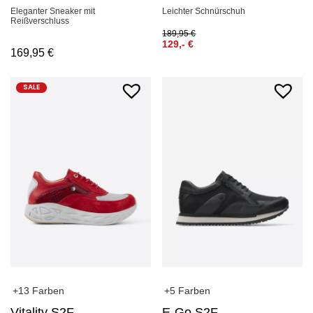
Eleganter Sneaker mit
Leichter Schnürschuh
Reißverschluss
189,95
€
129,-
€
169,95
€
SALE
+13 Farben
+5 Farben
Vitality S2F
E-Go S2F