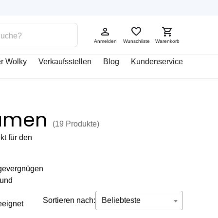
Anmelden
Wunschliste
Warenkorb
r Wolky
Verkaufsstellen
Blog
Kundenservice
Damen
(19
Produkte
)
kt für den
agevergnügen
 und
Sortieren nach:
Beliebteste
eeignet