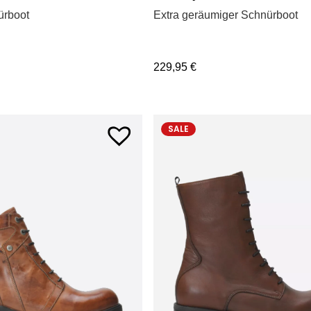
ürboot
Extra geräumiger Schnürboot
229,95
€
SALE