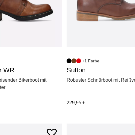
+1 Farbe
r WR
Sutton
sender Bikerboot mit
Robuster Schnürboot mit Reißv
ter
229,95
€