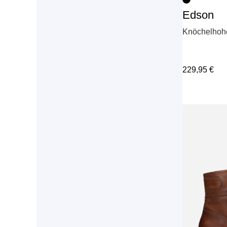
Edson
Knöchelhohe
229,95
€