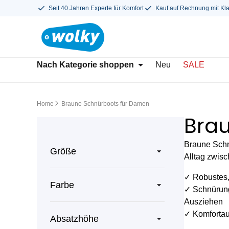
Seit 40 Jahren Experte für Komfort
Kauf auf Rechnung mit Kl
Nach Kategorie shoppen
Neu
SALE
Home
Braune Schnürboots für Damen
Bra
Braune Schnü
Größe
Alltag zwis
✓ Robustes,
Farbe
✓ Schnürung
Ausziehen
✓ Komfortau
Absatzhöhe