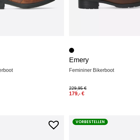
Emery
kerboot
Femininer Bikerboot
229,95
€
179,-
€
VORBESTELLEN