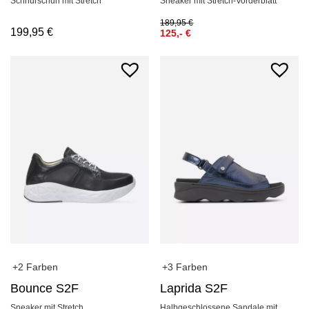
Schnürschuh mit Stretch
Sneaker mit Stretch-Vorderblatt
189,95
€
199,95
€
125,-
€
+2 Farben
+3 Farben
Bounce S2F
Laprida S2F
Sneaker mit Stretch
Halbgeschlossene Sandale mit