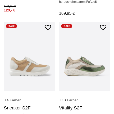
herausnehmbarem Fußbett
189,95
€
129,-
€
169,95
€
SALE
SALE
+4 Farben
+13 Farben
Sneaker S2F
Vitality S2F