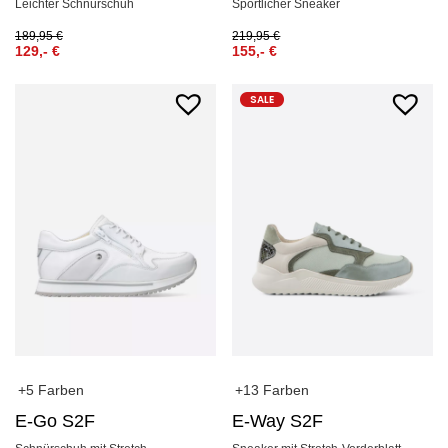
Leichter Schnürschuh
Sportlicher Sneaker
189,95
€
219,95
€
129,-
€
155,-
€
SALE
+5 Farben
+13 Farben
E-Go S2F
E-Way S2F