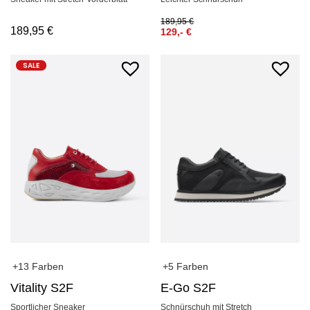
189,95
€
189,95
€
129,-
€
SALE
+13 Farben
+5 Farben
Vitality S2F
E-Go S2F
Sportlicher Sneaker
Schnürschuh mit Stretch