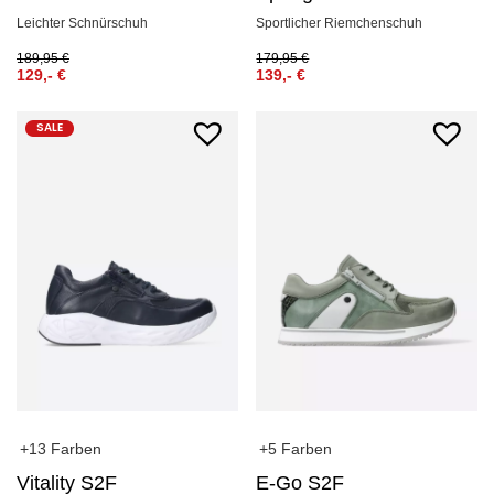
Leichter Schnürschuh
Sportlicher Riemchenschuh
189,95
€
179,95
€
129,-
€
139,-
€
SALE
+13 Farben
+5 Farben
Vitality S2F
E-Go S2F