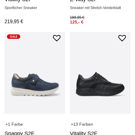
Sportlicher Sneaker
Sneaker mit Stretch-Vorderblatt
189,95
€
219,95
€
125,-
€
SALE
+13 Farben
+1 Farbe
Vitality S2F
Snappy S2F