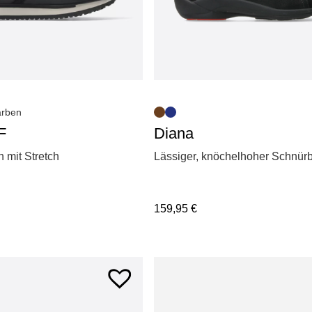
arben
Diana
F
Lässiger, knöchelhoher Schnür
 mit Stretch
159,95
€