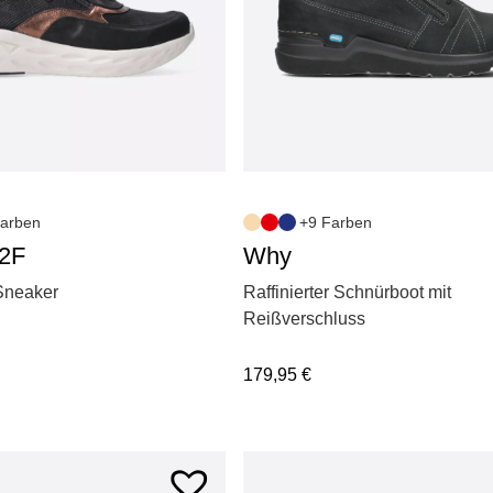
+9 Farben
arben
Why
S2F
Raffinierter Schnürboot mit
 Sneaker
Reißverschluss
179,95
€