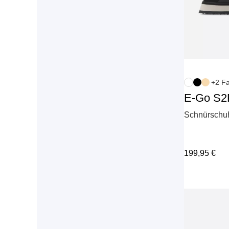
+2 F
E-Go S2
Schnürschuh
199,95
€