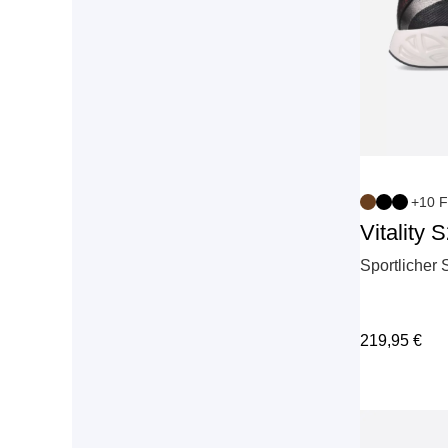
+10 F
Vitality 
Sportlicher
219,95
€