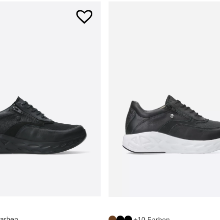
arben
+10 Farben