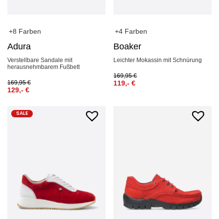
+8 Farben
+4 Farben
Adura
Boaker
Verstellbare Sandale mit
Leichter Mokassin mit Schnürung
herausnehmbarem Fußbett
169,95
€
169,95
€
119,-
€
129,-
€
SALE