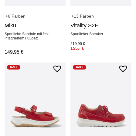
+6 Farben
+13 Farben
Miku
Vitality S2F
Sportliche Sandale mit fest
Sportlicher Sneaker
integriertem Fußbett
219,95
€
155,-
€
149,95
€
SALE
SALE