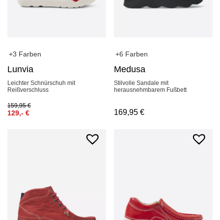
+3 Farben
+6 Farben
Lunvia
Medusa
Leichter Schnürschuh mit
Stilvolle Sandale mit
Reißverschluss
herausnehmbarem Fußbett
159,95
€
169,95
€
129,-
€