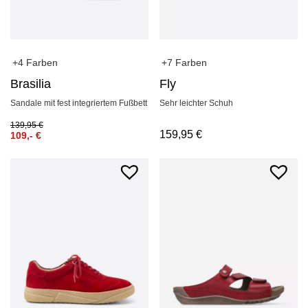
+4 Farben
+7 Farben
Brasilia
Fly
Sandale mit fest integriertem Fußbett
Sehr leichter Schuh
139,95
€
159,95
€
109,-
€